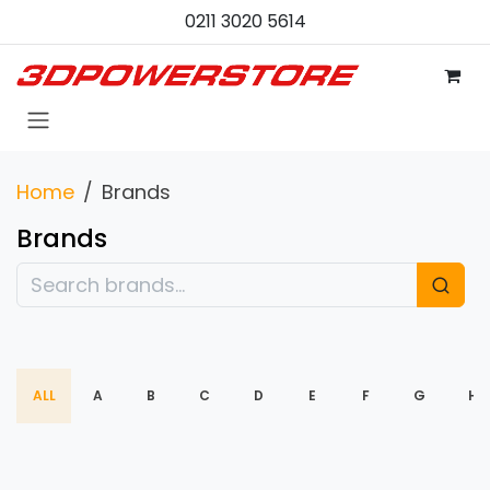
Zum Inhalt springen
0211 3020 5614
Home
Brands
Brands
ALL
A
B
C
D
E
F
G
H