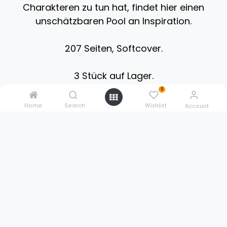
Charakteren zu tun hat, findet hier einen
unschätzbaren Pool an Inspiration.
207 Seiten, Softcover.
3 Stück auf Lager.
0
Home
Search
Wishlist
Account
0211 3020 5614
sales@3dpowerstore.de
Pestalozzistr. 9
51427 Bergisch Gladbach
Germany