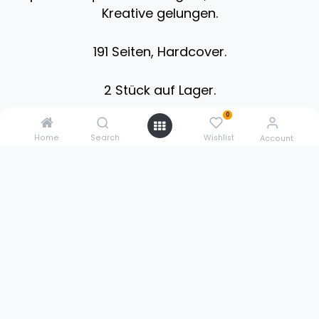
Kreative gelungen. ​
191 Seiten, Hardcover.
2 Stück auf Lager.
0
Home
Search
Wishlist
Account
0211 3020 5614
sales@3dpowerstore.de
Pestalozzistr. 9
51427 Bergisch Gladbach
Germany