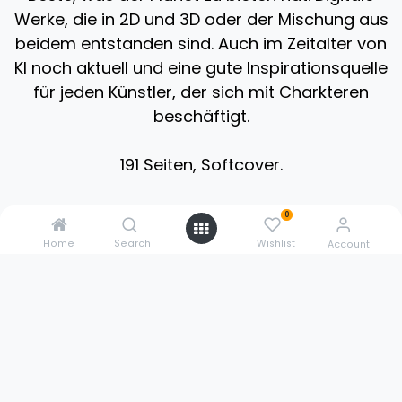
Werke, die in 2D und 3D oder der Mischung aus
beidem entstanden sind. Auch im Zeitalter von
KI noch aktuell und eine gute Inspirationsquelle
für jeden Künstler, der sich mit Charkteren
beschäftigt.
191 Seiten, Softcover.
4 Stück auf Lager.
0
Home
Search
Wishlist
Account
0211 3020 5614
sales@3dpowerstore.de
Pestalozzistr. 9
51427 Bergisch Gladbach